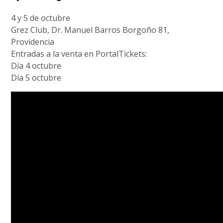
4 y 5 de octubre
Grez Club, Dr. Manuel Barros Borgoño 81,
Providencia
Entradas a la venta en PortalTickets:
Día 4 octubre
Día 5 octubre