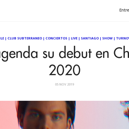
Entre
ILE
|
CLUB SUBTERRANEO
|
CONCIERTOS
|
LIVE
|
SANTIAGO
|
SHOW
|
TURNO
agenda su debut en Chi
2020
05 NOV 2019