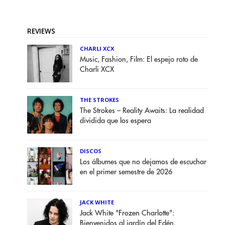
REVIEWS
CHARLI XCX
Music, Fashion, Film: El espejo roto de
Charli XCX
THE STROKES
The Strokes – Reality Awaits: La realidad
dividida que los espera
DISCOS
Los álbumes que no dejamos de escuchar
en el primer semestre de 2026
JACK WHITE
Jack White "Frozen Charlotte":
Bienvenidos al jardín del Edén.