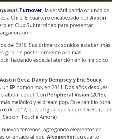
rpresa!
,
Turnover
, la versátil banda oriunda de
vez a Chile. El cuartero encabezado por
Austin
nero en Club Subterráneo para presentar
largaduración.
pios del 2010. Sus primeros sonidos estaban más
les giraron posteriormente a lo más
rock, haciendo especial atención en lo melódico
 Austin Getz, Danny Dempsey y Eric Soucy
,
o, un
EP
homónimo, en 2011. Dos años después
ado álbum debut. Con
Peripheral Vision
(2015),
 más melódico y el dream pop. Este cambio tonal
ure
de 2017, que, al igual que su predecesor, fue
e, Saosin, Touché Amoré).
 nuevos terrenos, agregando elementos de
ás orientado al pop.
Altogether
, su cuarto