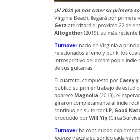
¡El 2020 ya nos traer su primera so
Virginia Beach, llegará por primera 
Getz
aterrizará el próximo 22 de e
Altogether
(2019), su más reciente 
Turnover
nació en Virginia a princi
relacionados al emo y punk, los cua
introspectivo del dream pop e indie 
de sus guitarras.
El cuarteto, compuesto por
Casey y
publicó su primer trabajo de estudi
aparece
Magnolia
(2013), el esper
giraron completamente al indie rock
continuó en su tercer
LP
,
Good Nat
producido por
Will Yip
(Circa Surviv
Turnover
ha continuado explorando
lounge y jazz
a su sonido cada vez m