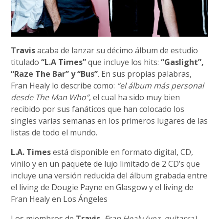
Travis
acaba de lanzar su décimo álbum de estudio
titulado
“L.A Times”
que incluye los hits:
“Gaslight”,
“Raze The Bar” y “Bus”
. En sus propias palabras,
Fran Healy lo describe como:
“el álbum más personal
desde The Man Who”
, el cual ha sido muy bien
recibido por sus fanáticos que han colocado los
singles varias semanas en los primeros lugares de las
listas de todo el mundo.
L.A. Times
está disponible en formato digital, CD,
vinilo y en un paquete de lujo limitado de 2 CD’s que
incluye una versión reducida del álbum grabada entre
el living de Dougie Payne en Glasgow y el living de
Fran Healy en Los Ángeles
Los miembros de
Travis
,
Fran Healy (voz, guitarra),