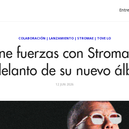
Entre
COLABORACIÓN
|
LANZAMIENTO
|
STROMAE
|
TOVE LO
une fuerzas con Stroma
delanto de su nuevo á
12 JUN 2026