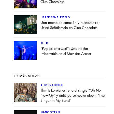
Club Chocolate
USTED SEÑALEMELO
Una noche de emoción y reencuentro;
Usted Señálemelo en Club Chocolate
PULP
“Pulp es otra weá”: Una noche
imborrable en el Movistar Arena
LO MÁS NUEVO
THIS IS LORELEI
This Is Lorelei estrena el single "Oh No
Now My" y anticipa su nuevo álbum "The
Singer in My Band"
NANO STERN