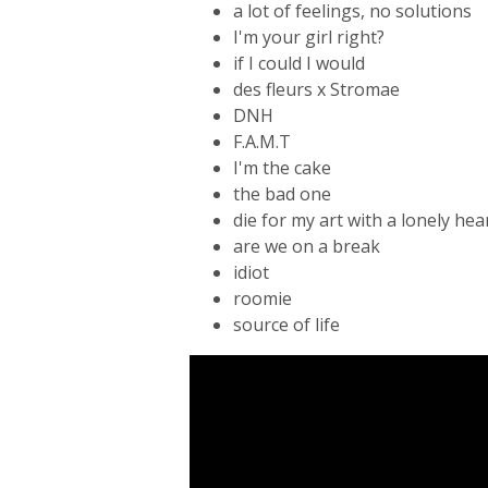
a lot of feelings, no solutions
I'm your girl right?
if I could I would
des fleurs x Stromae
DNH
F.A.M.T
I'm the cake
the bad one
die for my art with a lonely hea
are we on a break
idiot
roomie
source of life