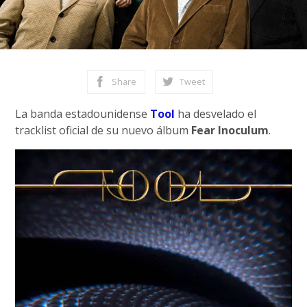
Share
Tweet
La banda estadounidense
Tool
ha desvelado el
tracklist oficial de su nuevo álbum
Fear Inoculum
.