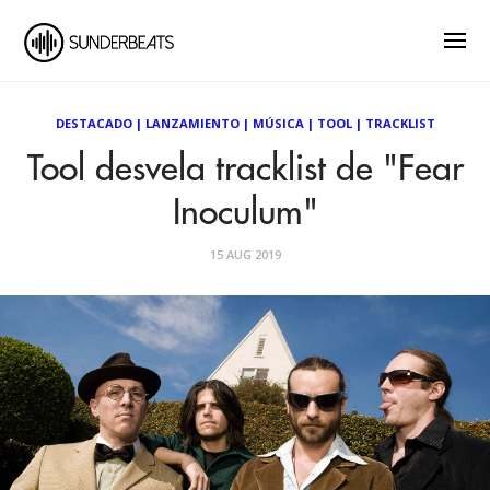
DESTACADO
|
LANZAMIENTO
|
MÚSICA
|
TOOL
|
TRACKLIST
Tool desvela tracklist de "Fear
Inoculum"
15 AUG 2019