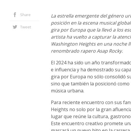
Share
La estrella emergente del género ur
posición en la escena musical global
Tweet
gira por Europa que la llevó a los es
artista ha vuelto a capturar la atenc
Washington Heights en una noche llen
renombrado rapero Asap Rocky.
El 2024 ha sido un año transformad
e influencia y ha demostrado su capa
gira por Europa no sólo consolidó su
sino que también la posicionó como 
música urbana.
Para reciente encuentro con sus fa
Heights no solo por la gran afluenci
lugar que reúne la cultura, gastron
Este encuentro creativo promete un
marcará un nuevo hito en la carrera 