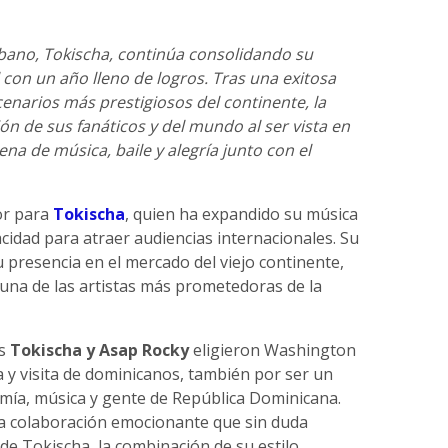
bano, Tokischa, continúa consolidando su
 con un año lleno de logros. Tras una exitosa
cenarios más prestigiosos del continente, la
ión de sus fanáticos y del mundo al ser vista en
a de música, baile y alegría junto con el
or para
Tokischa
, quien ha expandido su música
cidad para atraer audiencias internacionales. Su
 presencia en el mercado del viejo continente,
una de las artistas más prometedoras de la
ns
Tokischa y Asap Rocky
eligieron Washington
a y visita de dominicanos, también por ser un
omía, música y gente de República Dominicana.
a colaboración emocionante que sin duda
de Tokischa, la combinación de su estilo