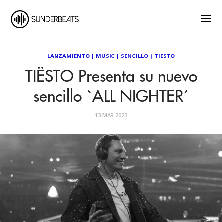
LANZAMIENTO
|
MUSIC
|
SENCILLO
|
TIESTO
TIËSTO Presenta su nuevo
sencillo `ALL NIGHTER´
13 MAR 2023