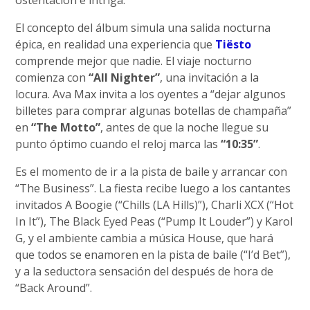
El concepto del álbum simula una salida nocturna
épica, en realidad una experiencia que
Tiësto
comprende mejor que nadie. El viaje nocturno
comienza con
“All Nighter”
, una invitación a la
locura. Ava Max invita a los oyentes a “dejar algunos
billetes para comprar algunas botellas de champaña”
en
“The Motto”
, antes de que la noche llegue su
punto óptimo cuando el reloj marca las
“10:35”
.
Es el momento de ir a la pista de baile y arrancar con
“The Business”. La fiesta recibe luego a los cantantes
invitados A Boogie (“Chills (LA Hills)”), Charli XCX (“Hot
In It”), The Black Eyed Peas (“Pump It Louder”) y Karol
G, y el ambiente cambia a música House, que hará
que todos se enamoren en la pista de baile (“I’d Bet”),
y a la seductora sensación del después de hora de
“Back Around”.