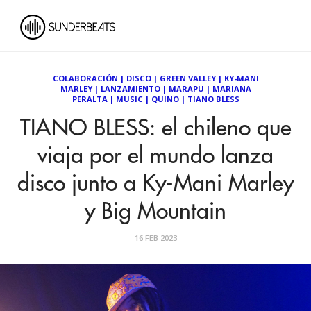
COLABORACIÓN
|
DISCO
|
GREEN VALLEY
|
KY-MANI
MARLEY
|
LANZAMIENTO
|
MARAPU
|
MARIANA
PERALTA
|
MUSIC
|
QUINO
|
TIANO BLESS
TIANO BLESS: el chileno que
viaja por el mundo lanza
disco junto a Ky-Mani Marley
y Big Mountain
16 FEB 2023