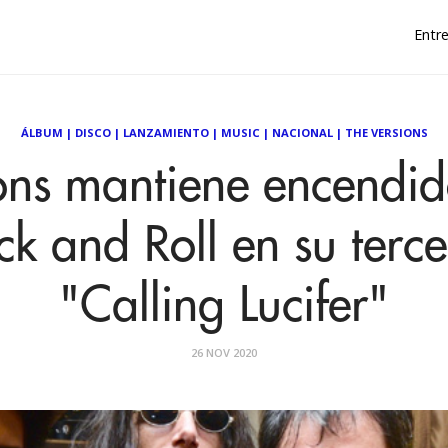
Entre
ÁLBUM
|
DISCO
|
LANZAMIENTO
|
MUSIC
|
NACIONAL
|
THE VERSIONS
ons mantiene encendid
ck and Roll en su terce
"Calling Lucifer"
26 NOV 2020