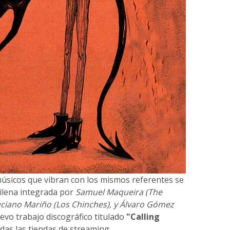
músicos que vibran con los mismos referentes se
ilena integrada por
Samuel Maqueira (The
uciano Mariño (Los Chinches), y Álvaro Gómez
evo trabajo discográfico titulado
"Calling
das las tiendas de streaming.