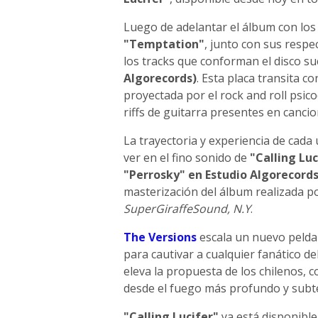
Luego de adelantar el álbum con lo
"Temptation"
, junto con sus respe
los tracks que conforman el disco s
Algorecords)
. Esta placa transita c
proyectada por el rock and roll psico
riffs de guitarra presentes en canc
La trayectoria y experiencia de cada
ver en el fino sonido de
"Calling Luc
"Perrosky" en Estudio Algorecord
masterización del álbum realizada p
SuperGiraffeSound, N.Y
.
The Versions
escala un nuevo pelda
para cautivar a cualquier fanático de
eleva la propuesta de los chilenos,
desde el fuego más profundo y subt
"Calling Lucifer"
ya está disponible