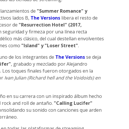
s lanzamientos de
"Summer Romance" y
ctivos lados B,
The Versions
libera el resto de
ucesor de
"Resurrection Hotel" (2017,
on seguridad y firmeza por una línea recta
délico más clásico, del cual destellan envolventes
iones como
"Island" y "Loser Street"
.
 uno de los integrantes de
The Versions
se deja
ifer"
, grabado y mezclado por Alejandro
s
. Los toques finales fueron otorgados en la
or
Ivan Julian (Richard hell and the Voidoids) en
ño en su carrera con un inspirado álbum hecho
l rock and roll de antaño.
"Calling Lucifer"
 consolidando su sonido con canciones que arden
erráneo.
 en todas las plataformas de streaming.