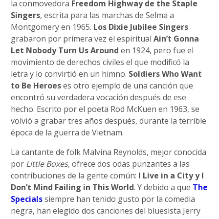
la conmovedora
Freedom Highway de the Staple
Singers
, escrita para las marchas de Selma a
Montgomery en 1965.
Los Dixie Jubilee Singers
grabaron por primera vez el espiritual
Ain’t Gonna
Let Nobody Turn Us Around
en 1924, pero fue el
movimiento de derechos civiles el que modificó la
letra y lo convirtió en un himno.
Soldiers Who Want
to Be Heroes
es otro ejemplo de una canción que
encontró su verdadera vocación después de ese
hecho. Escrito por el poeta Rod McKuen en 1963, se
volvió a grabar tres años después, durante la terrible
época de la guerra de Vietnam.
La cantante de folk Malvina Reynolds, mejor conocida
por
Little Boxes
, ofrece dos odas punzantes a las
contribuciones de la gente común:
I Live in a City y I
Don’t Mind Failing in This World
. Y debido a que
The
Specials
siempre han tenido gusto por la comedia
negra, han elegido dos canciones del bluesista Jerry