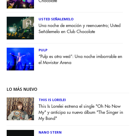
Chocolate
USTED SEÑALEMELO
Una noche de emoción y reencuentro; Usted
Señálemelo en Club Chocolate
PULP
“Pulp es otra weá”: Una noche imborrable en
el Movistar Arena
LO MÁS NUEVO
THIS IS LORELEI
This Is Lorelei estrena el single "Oh No Now
My" y anticipa su nuevo álbum "The Singer in
My Band"
NANO STERN