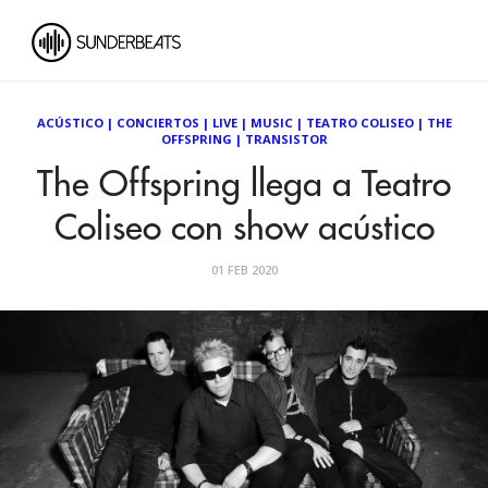
ACÚSTICO
|
CONCIERTOS
|
LIVE
|
MUSIC
|
TEATRO COLISEO
|
THE
OFFSPRING
|
TRANSISTOR
The Offspring llega a Teatro
Coliseo con show acústico
01 FEB 2020