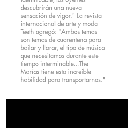
identificable, los oyentes
descubrirán una nueva
sensación de vigor." La revista
internacional de arte y moda
Teeth agregó: "Ambos temas
son temas de cuarentena para
bailar y llorar, el tipo de música
que necesitamos durante este
tiempo interminable...The
Marías tiene esta increíble
habilidad para transportarnos."