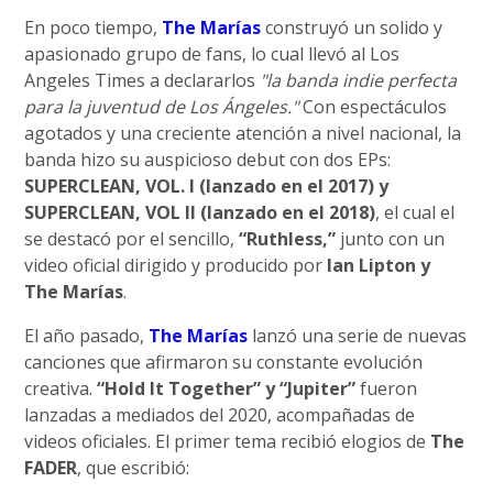
En poco tiempo,
The Marías
construyó un solido y
apasionado grupo de fans, lo cual llevó al Los
Angeles Times a declararlos
"la banda indie perfecta
para la juventud de Los Ángeles."
Con espectáculos
agotados y una creciente atención a nivel nacional, la
banda hizo su auspicioso debut con dos EPs:
SUPERCLEAN, VOL. I (lanzado en el 2017) y
SUPERCLEAN, VOL II (lanzado en el 2018)
, el cual el
se destacó por el sencillo,
“Ruthless,”
junto con un
video oficial dirigido y producido por
Ian Lipton y
The Marías
.
El año pasado,
The Marías
lanzó una serie de nuevas
canciones que afirmaron su constante evolución
creativa.
“Hold It Together” y “Jupiter”
fueron
lanzadas a mediados del 2020, acompañadas de
videos oficiales. El primer tema recibió elogios de
The
FADER
, que escribió: