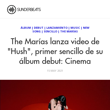
ÁLBUM
|
DEBUT
|
LANZAMIENTO
|
MUSIC
|
NEW
SONG
|
SENCILLO
|
THE MARÍAS
The Marías lanza video de
"Hush", primer sencillo de su
álbum debut: Cinema
15 MAY 2021