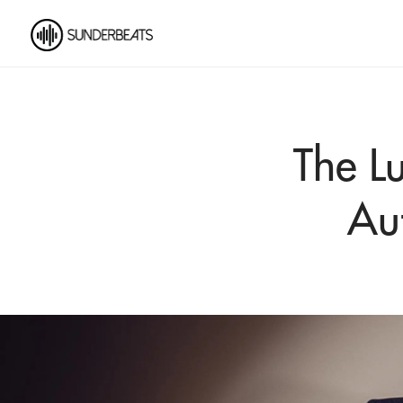
The L
Au