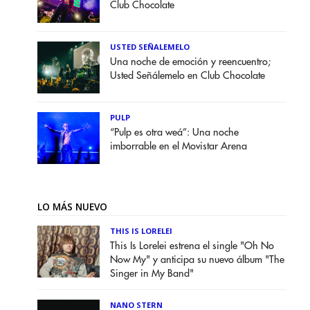
Club Chocolate
USTED SEÑALEMELO
Una noche de emoción y reencuentro;
Usted Señálemelo en Club Chocolate
PULP
“Pulp es otra weá”: Una noche
imborrable en el Movistar Arena
LO MÁS NUEVO
THIS IS LORELEI
This Is Lorelei estrena el single "Oh No
Now My" y anticipa su nuevo álbum "The
Singer in My Band"
NANO STERN