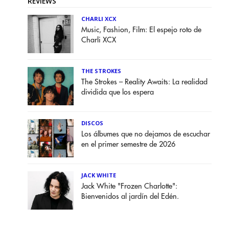
REVIEWS
CHARLI XCX
Music, Fashion, Film: El espejo roto de
Charli XCX
THE STROKES
The Strokes – Reality Awaits: La realidad
dividida que los espera
DISCOS
Los álbumes que no dejamos de escuchar
en el primer semestre de 2026
JACK WHITE
Jack White "Frozen Charlotte":
Bienvenidos al jardín del Edén.