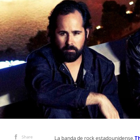
Share
La banda de rock estadounidense,
Th