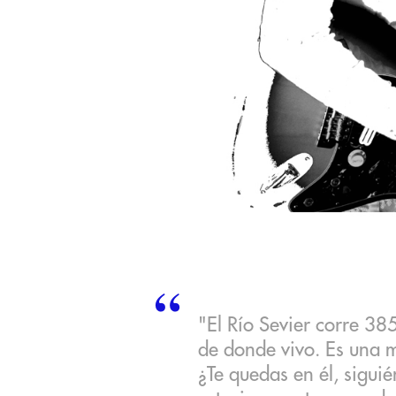
"El Río Sevier corre 385
de donde vivo. Es una m
¿Te quedas en él, siguié