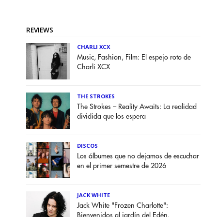
REVIEWS
CHARLI XCX
Music, Fashion, Film: El espejo roto de
Charli XCX
THE STROKES
The Strokes – Reality Awaits: La realidad
dividida que los espera
DISCOS
Los álbumes que no dejamos de escuchar
en el primer semestre de 2026
JACK WHITE
Jack White "Frozen Charlotte":
Bienvenidos al jardín del Edén.