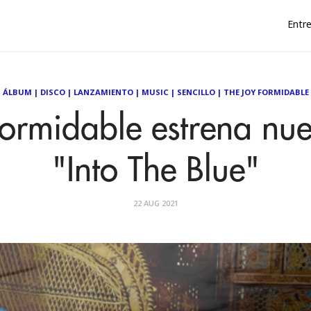
Entre
ÁLBUM
|
DISCO
|
LANZAMIENTO
|
MUSIC
|
SENCILLO
|
THE JOY FORMIDABLE
Formidable estrena nu
"Into The Blue"
22 AUG 2021