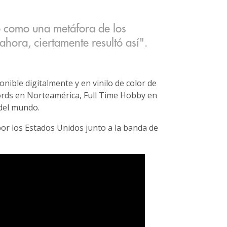
 como una metáfora de los
ahora, ciertamente resultó así".
nible digitalmente y en vinilo de color de
cords en Norteamérica, Full Time Hobby en
 del mundo.
por los Estados Unidos junto a la banda de