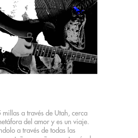
 millas a través de Utah, cerca
etáfora del amor y es un viaje.
ndolo a través de todas las