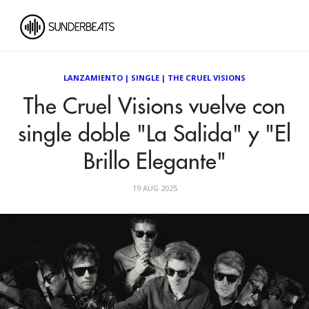
LANZAMIENTO
|
SINGLE
|
THE CRUEL VISIONS
The Cruel Visions vuelve con
single doble "La Salida" y "El
Brillo Elegante"
19 AUG 2025