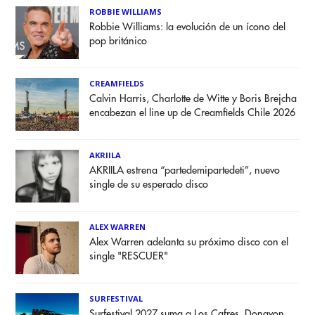
ROBBIE WILLIAMS
Robbie Williams: la evolución de un ícono del
pop británico
CREAMFIELDS
Calvin Harris, Charlotte de Witte y Boris Brejcha
encabezan el line up de Creamfields Chile 2026
AKRIILA
AKRIILA estrena “partedemipartedeti”, nuevo
single de su esperado disco
ALEX WARREN
Alex Warren adelanta su próximo disco con el
single "RESCUER"
SURFESTIVAL
Surfestival 2027 suma a Los Cafres, Donavon