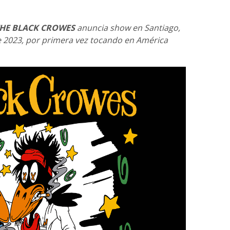
HE BLACK CROWES
anuncia show en Santiago,
e 2023, por primera vez tocando en América