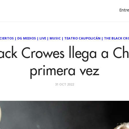
Entre
CIERTOS
|
DG MEDIOS
|
LIVE
|
MUSIC
|
TEATRO CAUPOLICÁN
|
THE BLACK CR
ack Crowes llega a Ch
primera vez
31 OCT 2022