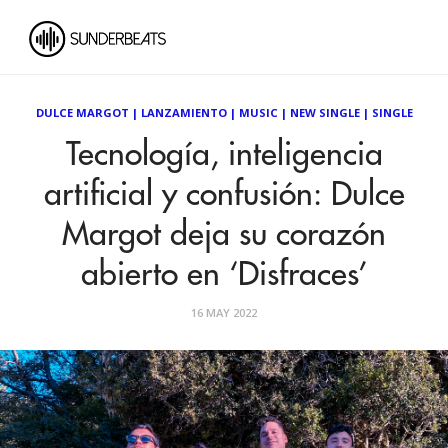
DULCE MARGOT
|
LANZAMIENTO
|
MUSIC
|
NEW SINGLE
|
SINGLE
Tecnología, inteligencia
artificial y confusión: Dulce
Margot deja su corazón
abierto en ‘Disfraces’
16 MAY 2022