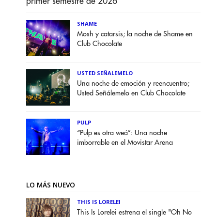
primer semestre de 2026
SHAME
Mosh y catarsis; la noche de Shame en
Club Chocolate
USTED SEÑALEMELO
Una noche de emoción y reencuentro;
Usted Señálemelo en Club Chocolate
PULP
“Pulp es otra weá”: Una noche
imborrable en el Movistar Arena
LO MÁS NUEVO
THIS IS LORELEI
This Is Lorelei estrena el single "Oh No