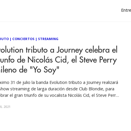
Entre
BUTO
|
CONCIERTOS
|
STREAMING
olution tributo a Journey celebra el
iunfo de Nicolás Cid, el Steve Perry
ileno de "Yo Soy"
ximo 31 de julio la banda Evolution tributo a Journey realizará
show streaming de larga duración desde Club Blondie, para
ebrar el gran triunfo de su vocalista Nicolás Cid, el Steve Perry
leno, quien ganó la tercera temporada del programa de
UL 2021
evisión Yo Soy, de Chilevisión. Nicolás Cid, se