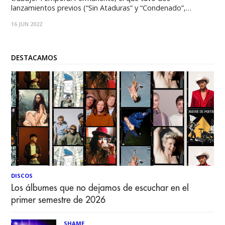
lanzamientos previos (“Sin Ataduras” y “Condenado”,
respectivamente) que sirvieron de antesala y que generaron
16 JUN 2022
una excelente recepción en la audiencia. Temporal
Permanente es un trabajo de 10 canciones grabadas entre
DESTACAMOS
DISCOS
Los álbumes que no dejamos de escuchar en el
primer semestre de 2026
SHAME