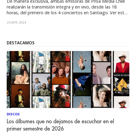
De manera exclusiva, ambas emisoras de Prisa Media Chile
realizarán la transmisión integra y en vivo, desde las 18
horas, del primero de los 4 conciertos en Santiago. Ver esta
publicación en Instagram Una publicación compartida por
24 APR 2024
SunderBeats (@sunderbeats) El primer concierto en
Santiago de la esperada Revuelta de Los
DESTACAMOS
DISCOS
Los álbumes que no dejamos de escuchar en el
primer semestre de 2026