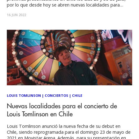
por lo que desde hoy se abren nuevas localidades para
ambas fechas, ampliando la posibilidad de los fans de
16 JUN 2022
disfrutar del Dharma Tour. Hace pocos días el cantante
LOUIS TOMLINSON
|
CONCIERTOS
|
CHILE
Nuevas localidades para el concierto de
Louis Tomlinson en Chile
Louis Tomlinson anunció la nueva fecha de su debut en
Chile, siendo reprogramada para el domingo 23 de mayo de
2021 en Movistar Arena. Además, para su presentación en