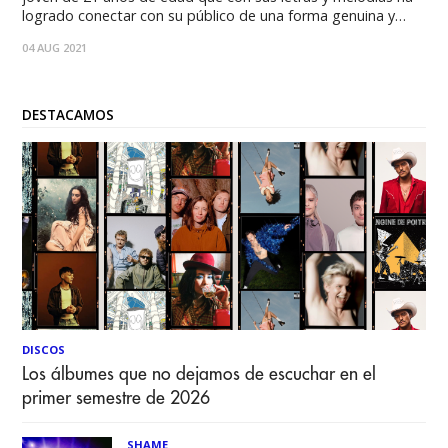
logrado conectar con su público de una forma genuina y
original. Dany integra al Pop estilos y géneros musicales
04 AUG 2021
diversos creando un
DESTACAMOS
DISCOS
Los álbumes que no dejamos de escuchar en el
primer semestre de 2026
SHAME