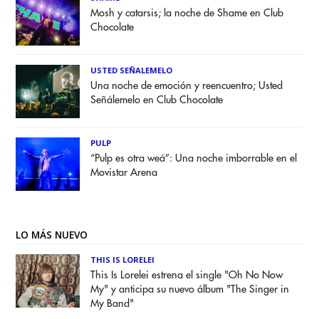
Mosh y catarsis; la noche de Shame en Club
Chocolate
USTED SEÑALEMELO
Una noche de emoción y reencuentro; Usted
Señálemelo en Club Chocolate
PULP
“Pulp es otra weá”: Una noche imborrable en el
Movistar Arena
LO MÁS NUEVO
THIS IS LORELEI
This Is Lorelei estrena el single "Oh No Now
My" y anticipa su nuevo álbum "The Singer in
My Band"