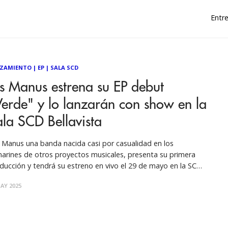
Entre
ZAMIENTO
|
EP
|
SALA SCD
s Manus estrena su EP debut
erde" y lo lanzarán con show en la
la SCD Bellavista
 Manus una banda nacida casi por casualidad en los
arines de otros proyectos musicales, presenta su primera
ducción y tendrá su estreno en vivo el 29 de mayo en la SCD
lavista. Nacida casi por casualidad en los camarines de otros
AY 2025
yectos musicales, entre risas, chistes y una coincidencia