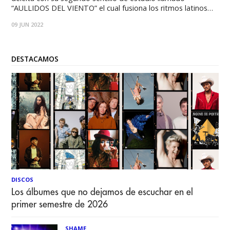
“AULLIDOS DEL VIENTO” el cual fusiona los ritmos latinos
con el jazz moderno con el objetivo de hacerte sentir en un
09 JUN 2022
estado de relajación. El tema está disponible a partir de este
2
DESTACAMOS
DISCOS
Los álbumes que no dejamos de escuchar en el
primer semestre de 2026
SHAME