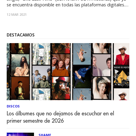
se encuentra disponible en todas las plataformas digitales.
El videoclip cuenta con la participación de la actriz, cineasta
12 MAR 2021
y modelo Jaime King y se puede ver en el canal de YouTube
de
DESTACAMOS
DISCOS
Los álbumes que no dejamos de escuchar en el
primer semestre de 2026
SHAME