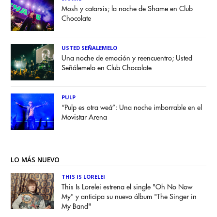
Mosh y catarsis; la noche de Shame en Club
Chocolate
USTED SEÑALEMELO
Una noche de emoción y reencuentro; Usted
Señálemelo en Club Chocolate
PULP
“Pulp es otra weá”: Una noche imborrable en el
Movistar Arena
LO MÁS NUEVO
THIS IS LORELEI
This Is Lorelei estrena el single "Oh No Now
My" y anticipa su nuevo álbum "The Singer in
My Band"