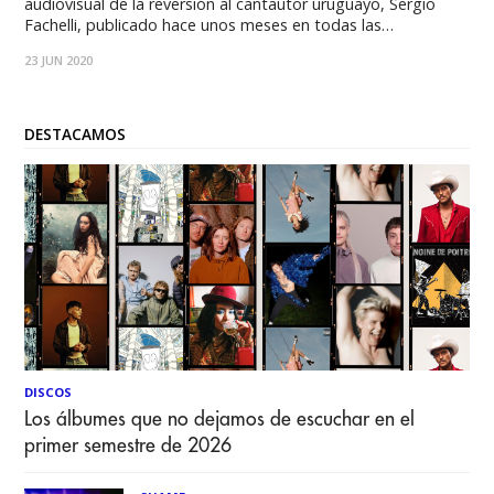
audiovisual de la reversión al cantautor uruguayo, Sergio
Fachelli, publicado hace unos meses en todas las
plataformas, complementando al éxito alcanzado por sus
23 JUN 2020
anteriores singles "Viernes para Dos" y "Vendo un Corazón
Usado". El cantante chileno Mera, en plena búsqueda por
mantenerse
DESTACAMOS
DISCOS
Los álbumes que no dejamos de escuchar en el
primer semestre de 2026