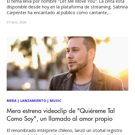
El tema lleva por nombre "Let Me Move You". La cinta está
disponible desde hoy en la plataforma de streaming. Sabrina
Carpenter ha encantado al público como cantante,
compositora, actriz, diseñadora e ícono de la moda. Su
07 AUG 2020
trabajo en televisión y cine abarca desde protagonizar "Girl
Meets World" hasta el
MERA
|
LANZAMIENTO
|
MUSIC
Mera estrena videoclip de "Quiéreme Tal
Como Soy", un llamado al amor propio
El renombrado intérprete chileno, lanzó un otoñal registro