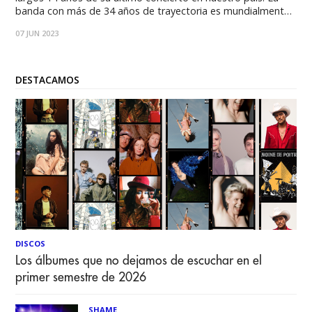
banda con más de 34 años de trayectoria es mundialmente
conocida por fusionar los sonidos de la música clásica,
07 JUN 2023
medieval y el metal, reconocida como una de las
DESTACAMOS
DISCOS
Los álbumes que no dejamos de escuchar en el
primer semestre de 2026
SHAME