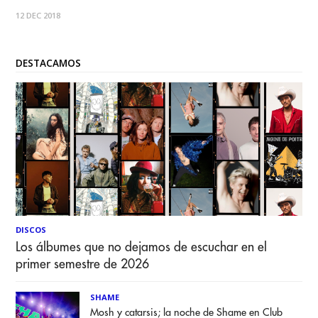
del dúo de IDM, Electro Hose y Hip-Hop "Modeselektor",
12 DEC 2018
publican la sucesora de "Kalif Storch" su primera canción de
estudio desde el
DESTACAMOS
DISCOS
Los álbumes que no dejamos de escuchar en el
primer semestre de 2026
SHAME
Mosh y catarsis; la noche de Shame en Club