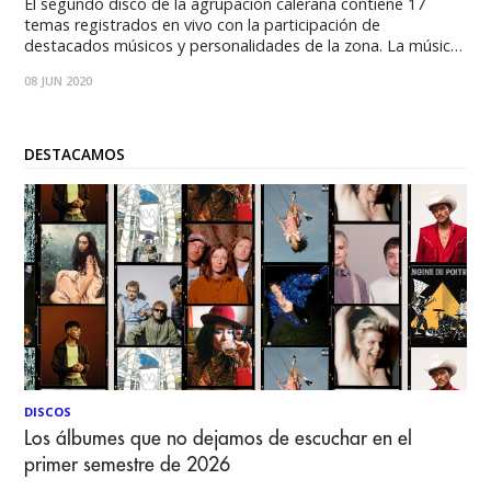
El segundo disco de la agrupación calerana contiene 17
temas registrados en vivo con la participación de
destacados músicos y personalidades de la zona. La música
callejera de Feocci de Caraccioli vuelve a circular libremente
08 JUN 2020
con el lanzamiento de Delizia Musicale. El segundo disco de
la agrupación calerana contiene 17
DESTACAMOS
DISCOS
Los álbumes que no dejamos de escuchar en el
primer semestre de 2026