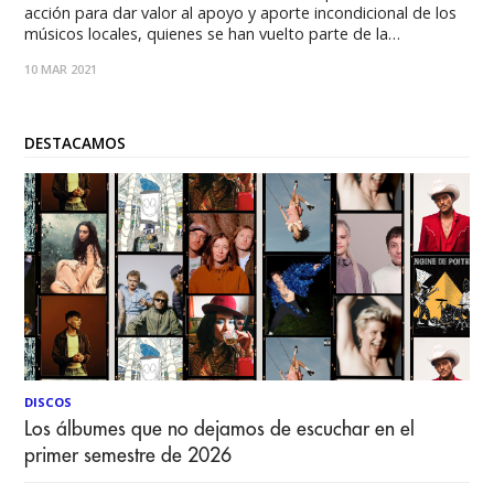
acción para dar valor al apoyo y aporte incondicional de los
músicos locales, quienes se han vuelto parte de la
inspiración para no olvidar la búsqueda del bien mayor y
10 MAR 2021
colectivo que promueve la movilización social. Así también,
propiciar una
DESTACAMOS
DISCOS
Los álbumes que no dejamos de escuchar en el
primer semestre de 2026