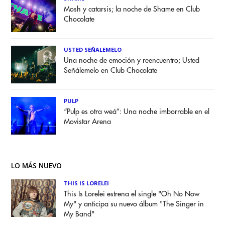
Mosh y catarsis; la noche de Shame en Club
Chocolate
USTED SEÑALEMELO
Una noche de emoción y reencuentro; Usted
Señálemelo en Club Chocolate
PULP
“Pulp es otra weá”: Una noche imborrable en el
Movistar Arena
LO MÁS NUEVO
THIS IS LORELEI
This Is Lorelei estrena el single "Oh No Now
My" y anticipa su nuevo álbum "The Singer in
My Band"