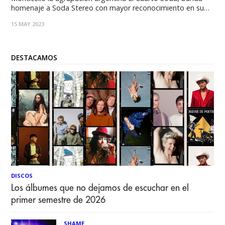
homenaje a Soda Stereo con mayor reconocimiento en su
país y Latinoamérica que recrea fielmente las canciones de la
15 MAY 2023
banda de Gustavo Cerati desde hace. Las entradas están a
la venta por
DESTACAMOS
DISCOS
Los álbumes que no dejamos de escuchar en el
primer semestre de 2026
SHAME