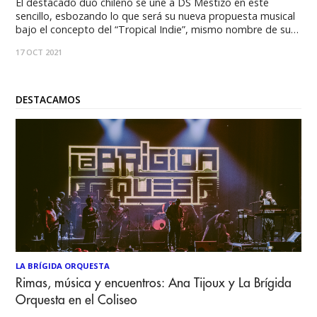
El destacado dúo chileno se une a DS Mestizo en este
sencillo, esbozando lo que será su nueva propuesta musical
bajo el concepto del “Tropical Indie”, mismo nombre de su
próximo disco a estrenarse en diciembre de 2021. "La
17 OCT 2021
mixtura de géneros musicales es parte de nuestra
inspiración para crear"
DESTACAMOS
LA BRÍGIDA ORQUESTA
Rimas, música y encuentros: Ana Tijoux y La Brígida
Orquesta en el Coliseo