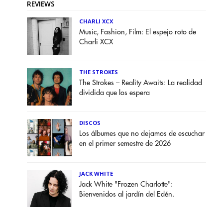
REVIEWS
CHARLI XCX
Music, Fashion, Film: El espejo roto de
Charli XCX
THE STROKES
The Strokes – Reality Awaits: La realidad
dividida que los espera
DISCOS
Los álbumes que no dejamos de escuchar
en el primer semestre de 2026
JACK WHITE
Jack White "Frozen Charlotte":
Bienvenidos al jardín del Edén.