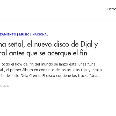
Entre
ZAMIENTO
|
MUSIC
|
NACIONAL
a señal, el nuevo disco de Djal y
ral antes que se acerque el fin
 todo el flow del fin del mundo se lanzó este lunes “Una
al”, el primer álbum en conjunto de los artistas Djal y Piral a
vés del sello Dela Creme. El disco contiene los tracks “Una
al”, “Tiempo pa’ besarte” y “El fin”, canciones compuestas
UL 2020
nas se instaló la