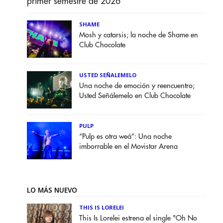
primer semestre de 2026
SHAME
Mosh y catarsis; la noche de Shame en
Club Chocolate
USTED SEÑALEMELO
Una noche de emoción y reencuentro;
Usted Señálemelo en Club Chocolate
PULP
“Pulp es otra weá”: Una noche
imborrable en el Movistar Arena
LO MÁS NUEVO
THIS IS LORELEI
This Is Lorelei estrena el single "Oh No