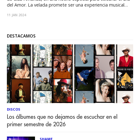
del Amor. La velada promete ser una experiencia musical
única que resonará en los corazones de los asistentes.
11 JAN 2024
Nicole, reconocida por su talento indiscutible, presentará un
espectáculo que no solo abarcará
DESTACAMOS
DISCOS
Los álbumes que no dejamos de escuchar en el
primer semestre de 2026
SHAME