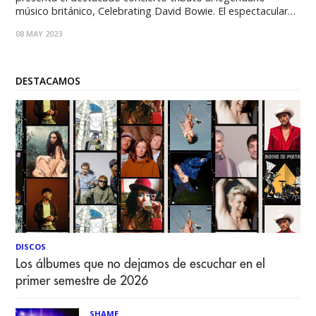
músico británico, Celebrating David Bowie. El espectacular
show que rinde honores a una de las máximas voces,
08 MAY 2023
indiscutible ícono de la cultura pop, contará con Peter
Murphy de la banda Bauhaus y
DESTACAMOS
DISCOS
Los álbumes que no dejamos de escuchar en el
primer semestre de 2026
SHAME