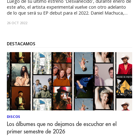
Luego de su último estreno 'Desvanecido', durante enero de
este año, el artista experimental vuelve con otro adelanto
de lo que será su EP debut para el 2022. Daniel Machuca,
más conocido como Arrebolito, es un compositor y
26 OCT 2022
productor santiaguino de 19 años. Comenzó sus estudios en
la Escuela Moderna
DESTACAMOS
DISCOS
Los álbumes que no dejamos de escuchar en el
primer semestre de 2026