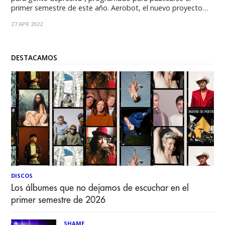
primer semestre de este año. Aerobot, el nuevo proyecto
del músico chileno Kotalo Gallardo (vocalista de la banda de
27 APR 2022
rock Parálisis del Sueño), sigue mostrando canciones de su
faceta más pop, y esta
DESTACAMOS
DISCOS
Los álbumes que no dejamos de escuchar en el
primer semestre de 2026
SHAME