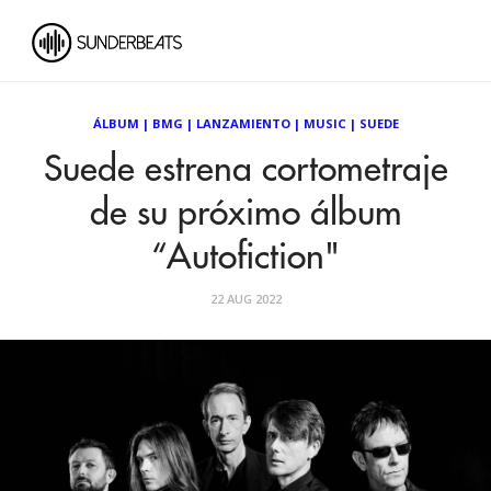
ÁLBUM
|
BMG
|
LANZAMIENTO
|
MUSIC
|
SUEDE
Suede estrena cortometraje
de su próximo álbum
“Autofiction"
22 AUG 2022