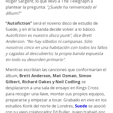
Roger Sargent, lo que llevó a The Telegraph a
plantear la pregunta:
"¿Suede ha reinventado el
álbum?"
“Autofiction”
será el noveno disco de estudio de
Suede, y en él la banda decide volver a lo básico.
Autofiction es nuestro disco punk", dice Brett
Anderson. "No hay silbidos ni campanas. Sólo
nosotros cinco en una habitación con todos los fallos
y cagadas al descubierto; la propia banda expuesta
en todo su desorden primario"
.
Mientras escribían las canciones que conformarían el
álbum,
Brett Anderson, Mat Osman, Simon
Gilbert, Richard Oakes y Neil Codling
se
desplazaron a una sala de ensayo en Kings Cross
para recoger una llave, montar sus propios equipos,
prepararse y empezar a tocar. Grabado en vivo en los
estudios Konk del norte de Londres,
Suede
se asoció
con su viejo colaborador Ed Buller, quien trabajó por