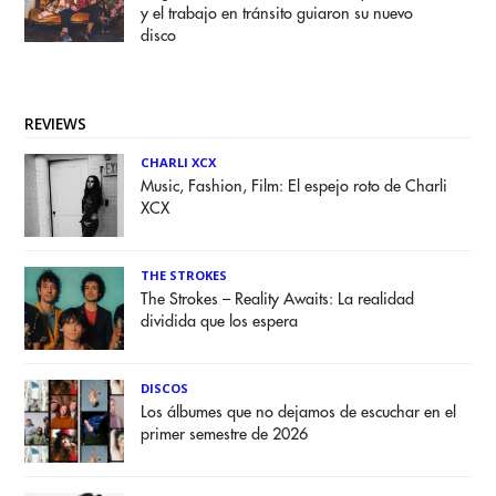
y el trabajo en tránsito guiaron su nuevo
disco
REVIEWS
CHARLI XCX
Music, Fashion, Film: El espejo roto de Charli
XCX
THE STROKES
The Strokes – Reality Awaits: La realidad
dividida que los espera
DISCOS
Los álbumes que no dejamos de escuchar en el
primer semestre de 2026