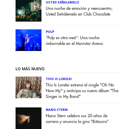
USTED SEÑALEMELO
Una noche de emoción y reencuentro;
Usted Señálemelo en Club Chocolate
PULP
“Pulp es otra weá”: Una noche
imborrable en el Movistar Arena
LO MÁS NUEVO
THIS IS LORELEI
This Is Lorelei estrena el single "Oh No
Now My" y anticipa su nuevo álbum "The
Singer in My Band"
NANO STERN
Nano Stern celebra sus 20 años de
carrera y anuncia la gira "Bitácora"