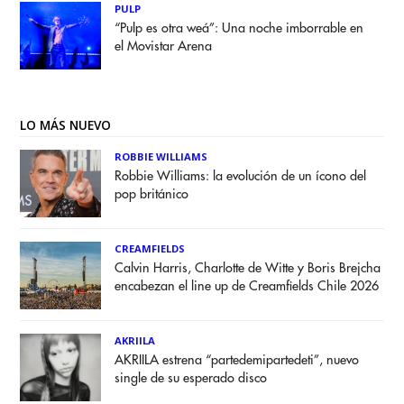
PULP
“Pulp es otra weá”: Una noche imborrable en
el Movistar Arena
LO MÁS NUEVO
ROBBIE WILLIAMS
Robbie Williams: la evolución de un ícono del
pop británico
CREAMFIELDS
Calvin Harris, Charlotte de Witte y Boris Brejcha
encabezan el line up de Creamfields Chile 2026
AKRIILA
AKRIILA estrena “partedemipartedeti”, nuevo
single de su esperado disco