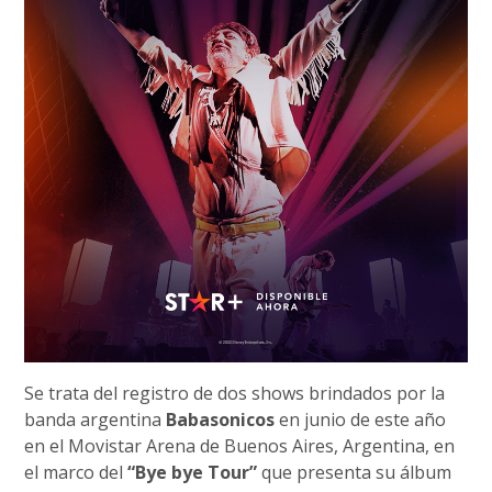
Se trata del registro de dos shows brindados por la
banda argentina
Babasonicos
en junio de este año
en el Movistar Arena de Buenos Aires, Argentina, en
el marco del
“Bye bye Tour”
que presenta su álbum