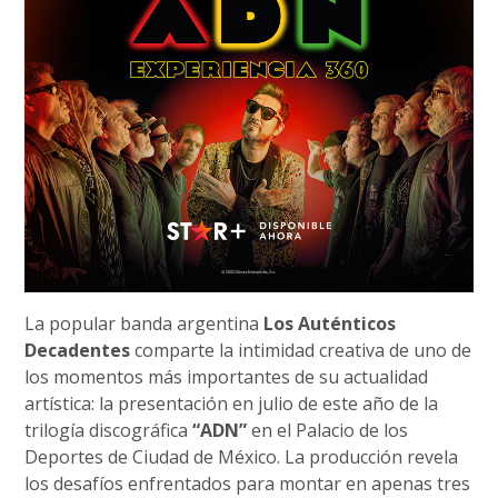
La popular banda argentina
Los Auténticos
Decadentes
comparte la intimidad creativa de uno de
los momentos más importantes de su actualidad
artística: la presentación en julio de este año de la
trilogía discográfica
“ADN”
en el Palacio de los
Deportes de Ciudad de México. La producción revela
los desafíos enfrentados para montar en apenas tres