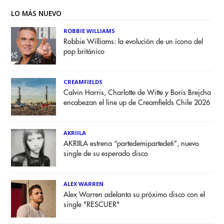
LO MÁS NUEVO
ROBBIE WILLIAMS
Robbie Williams: la evolución de un ícono del
pop británico
CREAMFIELDS
Calvin Harris, Charlotte de Witte y Boris Brejcha
encabezan el line up de Creamfields Chile 2026
AKRIILA
AKRIILA estrena “partedemipartedeti”, nuevo
single de su esperado disco
ALEX WARREN
Alex Warren adelanta su próximo disco con el
single "RESCUER"