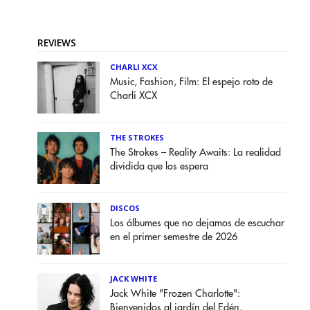
REVIEWS
CHARLI XCX
Music, Fashion, Film: El espejo roto de
Charli XCX
THE STROKES
The Strokes – Reality Awaits: La realidad
dividida que los espera
DISCOS
Los álbumes que no dejamos de escuchar
en el primer semestre de 2026
JACK WHITE
Jack White "Frozen Charlotte":
Bienvenidos al jardín del Edén.