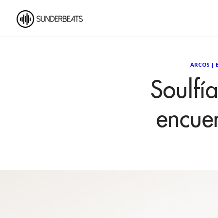
ARCOS
|
Soulfí
encuen