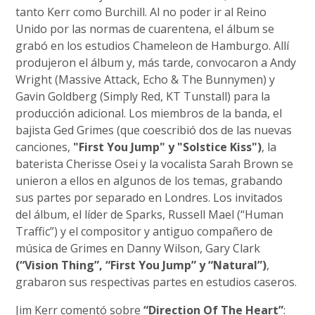
tanto Kerr como Burchill. Al no poder ir al Reino
Unido por las normas de cuarentena, el álbum se
grabó en los estudios Chameleon de Hamburgo. Allí
produjeron el álbum y, más tarde, convocaron a Andy
Wright (Massive Attack, Echo & The Bunnymen) y
Gavin Goldberg (Simply Red, KT Tunstall) para la
producción adicional. Los miembros de la banda, el
bajista Ged Grimes (que coescribió dos de las nuevas
canciones,
"First You Jump" y "Solstice Kiss")
, la
baterista Cherisse Osei y la vocalista Sarah Brown se
unieron a ellos en algunos de los temas, grabando
sus partes por separado en Londres. Los invitados
del álbum, el líder de Sparks, Russell Mael (“Human
Traffic”) y el compositor y antiguo compañero de
música de Grimes en Danny Wilson, Gary Clark
(“Vision Thing”, “First You Jump” y “Natural”)
,
grabaron sus respectivas partes en estudios caseros.
Jim Kerr comentó sobre
“Direction Of The Heart”
: