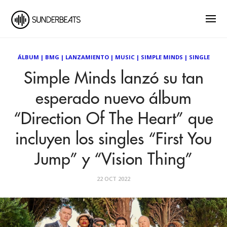
ÁLBUM
|
BMG
|
LANZAMIENTO
|
MUSIC
|
SIMPLE MINDS
|
SINGLE
Simple Minds lanzó su tan
esperado nuevo álbum
“Direction Of The Heart” que
incluyen los singles “First You
Jump” y “Vision Thing”
22 OCT 2022