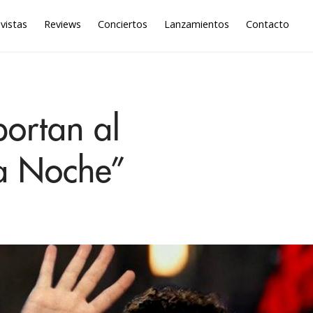
vistas
Reviews
Conciertos
Lanzamientos
Contacto
portan al
ta Noche”