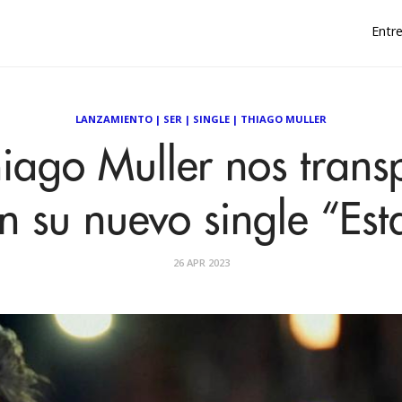
Entre
LANZAMIENTO
|
SER
|
SINGLE
|
THIAGO MULLER
iago Muller nos trans
n su nuevo single “Es
26 APR 2023