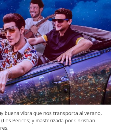
y buena vibra que nos transporta al verano,
(Los Pericos) y masterizada por Christian
res.