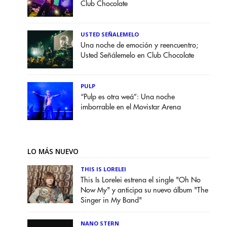
Club Chocolate
USTED SEÑALEMELO
Una noche de emoción y reencuentro;
Usted Señálemelo en Club Chocolate
PULP
“Pulp es otra weá”: Una noche
imborrable en el Movistar Arena
LO MÁS NUEVO
THIS IS LORELEI
This Is Lorelei estrena el single "Oh No
Now My" y anticipa su nuevo álbum "The
Singer in My Band"
NANO STERN