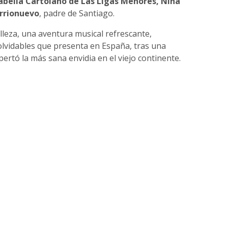
abella Cartolano de Las Ligas Menores, Nina
arrionuevo
, padre de Santiago.
lleza, una aventura musical refrescante,
lvidables que presenta en España, tras una
ertó la más sana envidia en el viejo continente.