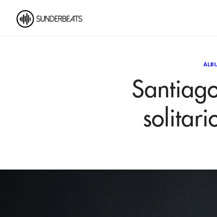
ÁLB
Santiag
solitar