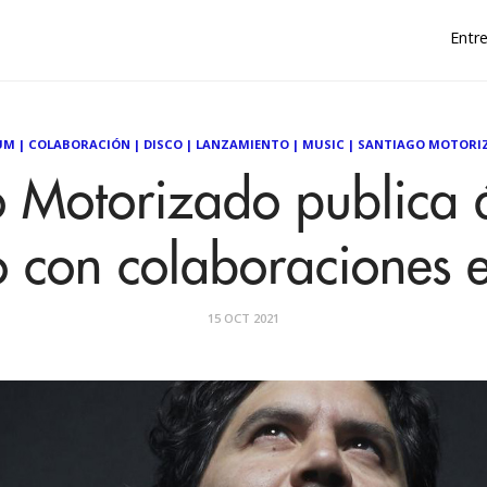
Entre
UM
|
COLABORACIÓN
|
DISCO
|
LANZAMIENTO
|
MUSIC
|
SANTIAGO MOTORI
o Motorizado publica 
io con colaboraciones e
15 OCT 2021