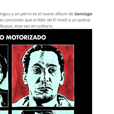
migos y un perro es el nuevo álbum de
Santiago
 canciones que el líder de El mató a un policía
upas, esta vez en solitario
.