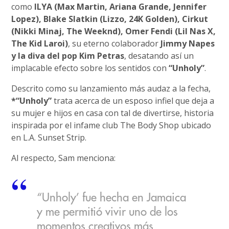
como
ILYA (Max Martin, Ariana Grande, Jennifer
Lopez), Blake Slatkin (Lizzo, 24K Golden), Cirkut
(Nikki Minaj, The Weeknd), Omer Fendi (Lil Nas X,
The Kid Laroi)
, su eterno colaborador
Jimmy Napes
y la diva del pop Kim Petras
, desatando así un
implacable efecto sobre los sentidos con
“Unholy”
.
Descrito como su lanzamiento más audaz a la fecha,
*“Unholy”
trata acerca de un esposo infiel que deja a
su mujer e hijos en casa con tal de divertirse, historia
inspirada por el infame club The Body Shop ubicado
en L.A. Sunset Strip.
Al respecto, Sam menciona:
“Unholy’ fue hecha en Jamaica
y me permitió vivir uno de los
momentos creativos más