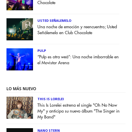
Chocolate
USTED SEÑALEMELO
Una noche de emoción y reencuentro; Usted
Señálemelo en Club Chocolate
PULP
“Pulp es otra weá”: Una noche imborrable en
el Movistar Arena
LO MÁS NUEVO
THIS IS LORELEI
This Is Lorelei estrena el single "Oh No Now
My" y anticipa su nuevo álbum "The Singer in
My Band"
NANO STERN