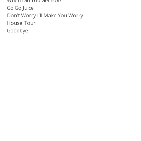
When Did You Get Hot?
Go Go Juice
Don’t Worry I’ll Make You Worry
House Tour
Goodbye