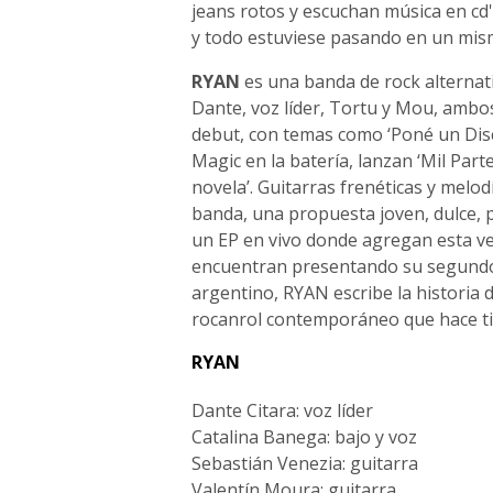
jeans rotos y escuchan música en cd'
y todo estuviese pasando en un mis
RYAN
es una banda de rock alternat
Dante, voz líder, Tortu y Mou, ambo
debut, con temas como ‘Poné un Disco’
Magic en la batería, lanzan ‘Mil Part
novela’. Guitarras frenéticas y melod
banda, una propuesta joven, dulce, 
un EP en vivo donde agregan esta ve
encuentran presentando su segundo 
argentino, RYAN escribe la historia
rocanrol contemporáneo que hace 
RYAN
Dante Citara: voz líder
Catalina Banega: bajo y voz
Sebastián Venezia: guitarra
Valentín Moura: guitarra