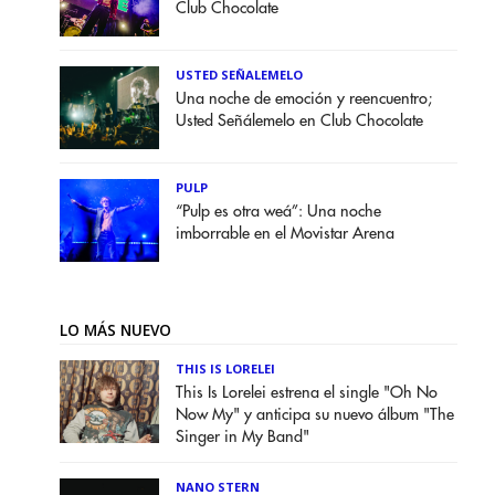
Club Chocolate
USTED SEÑALEMELO
Una noche de emoción y reencuentro;
Usted Señálemelo en Club Chocolate
PULP
“Pulp es otra weá”: Una noche
imborrable en el Movistar Arena
LO MÁS NUEVO
THIS IS LORELEI
This Is Lorelei estrena el single "Oh No
Now My" y anticipa su nuevo álbum "The
Singer in My Band"
NANO STERN